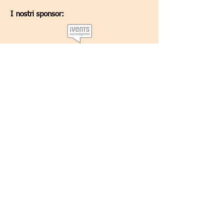
I nostri sponsor:
Kontoverbindung:
Steiermärkische Bank und Sparkasse
Kontowortlaut:
Societa Dante Alighieri,
Comitato di Graz
IBAN:
AT34
2081 5000 0005 3165
BIC:
STSPAT2GXXX
La Dante nel mondo:
Sede centrale (a
Roma)
A naso
- Dante Magazine