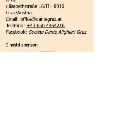
Graz
Elisabethstraße 16/II - 8010
Graz/Austria
Email:
office@dantegraz.at
Telefono:
+43 650 4464216
Facebook:
Società Dante Alighieri Graz
I nostri sponsor:
Kontoverbindung:
Steiermärkische Bank und Sparkasse
Kontowortlaut:
Societa Dante Alighieri,
Comitato di Graz
IBAN:
AT34
2081 5000 0005 3165