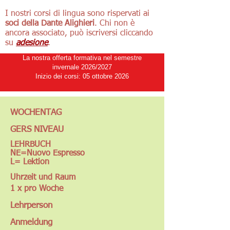
I nostri corsi di lingua sono rispervati ai
soci della Dante Alighieri
. Chi non è
ancora associato, può iscriversi cliccando
su
adesione
.
La nostra offerta formativa nel semestre
invernale 2026/2027
Inizio dei corsi: 05 ottobre 2026
WOCHENTAG
GERS NIVEAU
LEHRBUCH
NE=Nuovo Espresso
L= Lektion
Uhrzeit und Raum
1 x pro Woche
Lehrperson
Anmeldung