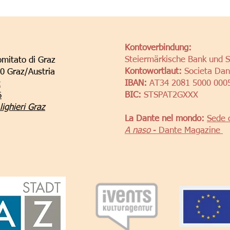
Kontoverbindung:
Steiermärkische Bank und 
omitato di Graz
Kontowortlaut:
Societa Dant
10 Graz/Austria
IBAN:
AT34 2081 5000 000
t
BIC:
STSPAT2GXXX
6
ighieri Graz
La Dante nel mondo:
Sede 
A naso
- Dante Magazine