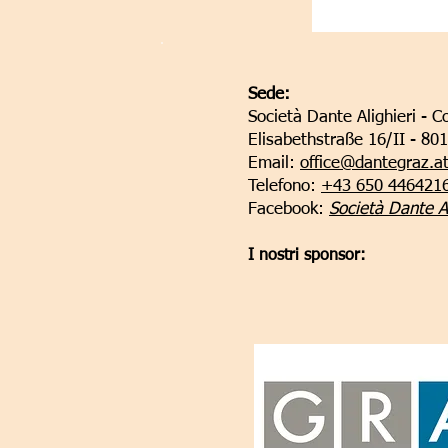
Sede:
Società Dante Alighieri - C
Elisabethstraße 16/II - 80
Email:
office@dantegraz.a
Telefono:
+43 650 446421
Facebook:
Società Dante Al
I nostri sponsor: