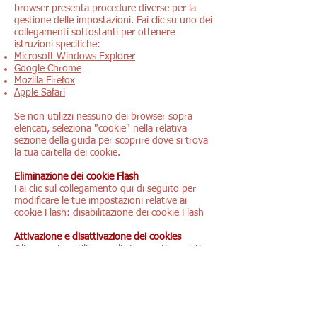
browser presenta procedure diverse per la
gestione delle impostazioni. Fai clic su uno dei
collegamenti sottostanti per ottenere
istruzioni specifiche:
Microsoft Windows Explorer
Google Chrome
Mozilla Firefox
Apple Safari
Se non utilizzi nessuno dei browser sopra
elencati, seleziona "cookie" nella relativa
sezione della guida per scoprire dove si trova
la tua cartella dei cookie.
Eliminazione dei cookie Flash
Fai clic sul collegamento qui di seguito per
modificare le tue impostazioni relative ai
cookie Flash:
disabilitazione dei cookie Flash
Attivazione e disattivazione dei cookies
Oltre a poter utilizzare gli strumenti previsti
dal browser per attivare o disattivare i singoli
cookies informiamo che il sito
www.youronlinechoices.com
riporta l'elenco
dei principali provider che lavorano con i
gestori dei siti web per raccogliere e utilizzare