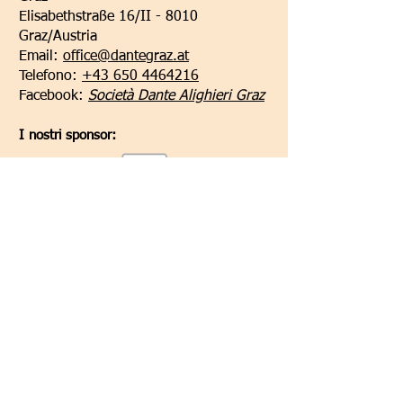
Elisabethstraße 16/II - 8010
Graz/Austria
Email:
office@dantegraz.at
Telefono:
+43 650 4464216
Facebook:
Società Dante Alighieri Graz
I nostri sponsor:
Kontoverbindung:
Steiermärkische Bank und Sparkasse
Kontowortlaut:
Societa Dante Alighieri,
Comitato di Graz
IBAN:
AT34
2081 5000 0005 3165
BIC:
STSPAT2GXXX