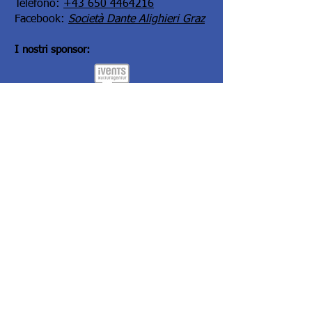
Telefono:
+43 650 4464216
Facebook:
Società Dante Alighieri Graz
I nostri sponsor:
Kontoverbindung:
Steiermärkische Bank und Sparkasse
Kontowortlaut:
Societa Dante Alighieri,
Comitato di Graz
IBAN:
AT34
2081 5000 0005 3165
BIC:
STSPAT2GXXX
La Dante nel mondo:
Sede centrale (a
Roma)