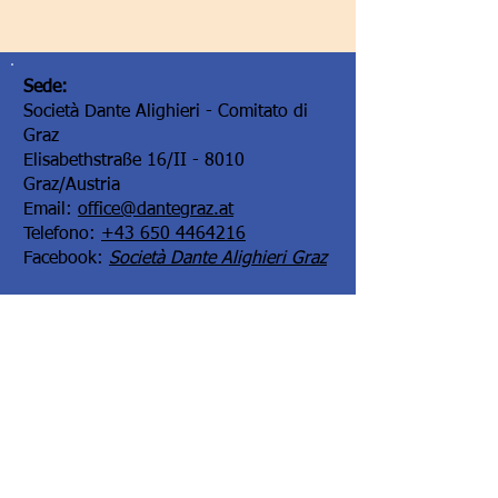
Sede:
Società Dante Alighieri - Comitato di
Graz
Elisabethstraße 16/II - 8010
Graz/Austria
Email:
office@dantegraz.at
Telefono:
+43 650 4464216
Facebook:
Società Dante Alighieri Graz
I nostri sponsor: