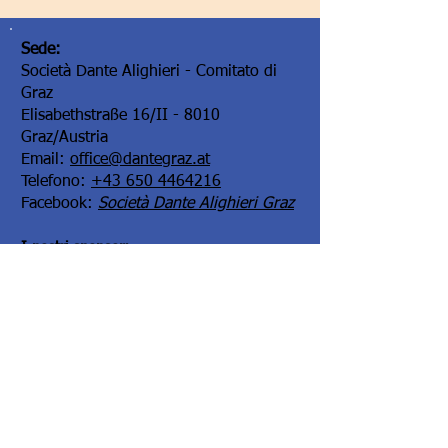
Sede:
Società Dante Alighieri - Comitato di
Graz
Elisabethstraße 16/II - 8010
Graz/Austria
Email:
office@dantegraz.at
Telefono:
+43 650 4464216
Facebook:
Società Dante Alighieri Graz
I nostri sponsor:
Kontoverbindung: