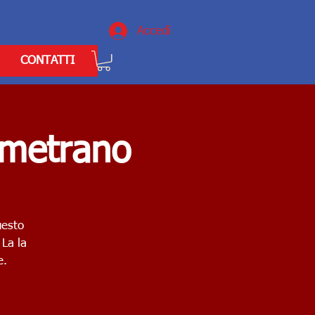
Accedi
CONTATTI
Ametrano
uesto
 La la
e.