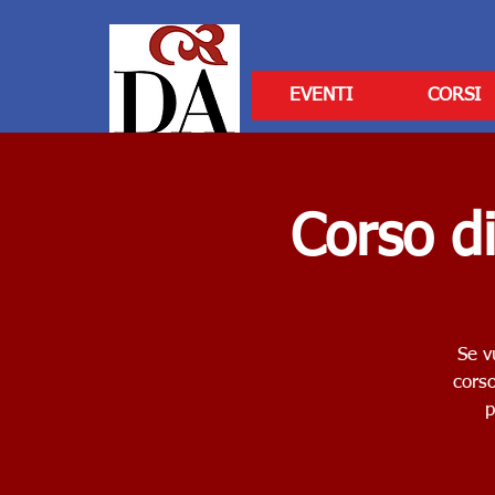
EVENTI
CORSI
Corso d
Se v
corso
p