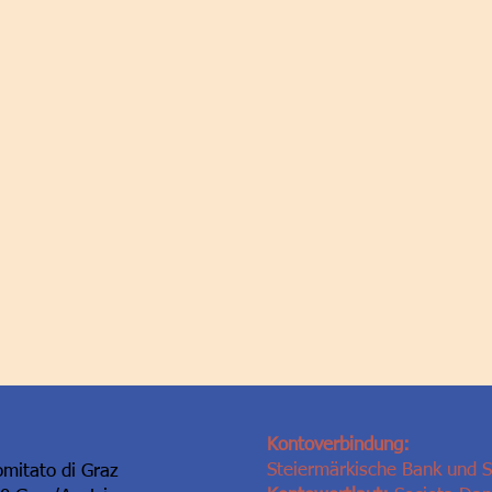
Kontoverbindung:
Steiermärkische Bank und 
omitato di Graz