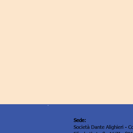
Sede:
Società Dante Alighieri - C