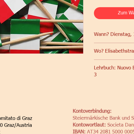
Zum Wa
Wann? Dienstag, 
Wo? Elisabethstra
Kursräumlichkeiten de
Lehrbuch: Nuovo E
3
Kontoverbindung:
Steiermärkische Bank und 
omitato di Graz
Kontowortlaut:
Societa Dant
10 Graz/Austria
IBAN:
AT34 2081 5000 000
t