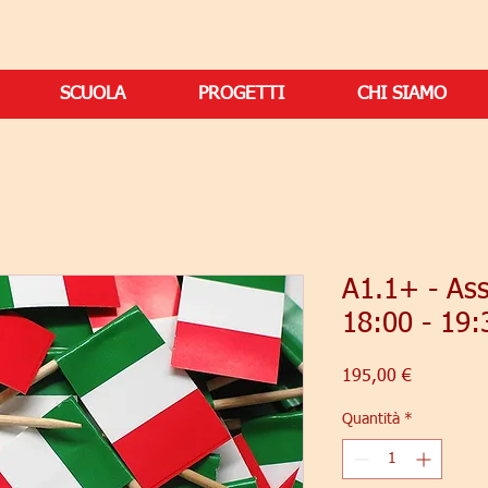
SCUOLA
PROGETTI
CHI SIAMO
A1.1+ - As
18:00 - 19:
Prezzo
195,00 €
Quantità
*