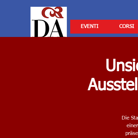
EVENTI
CORSI
Unsi
Ausste
Die Sta
eine
präse