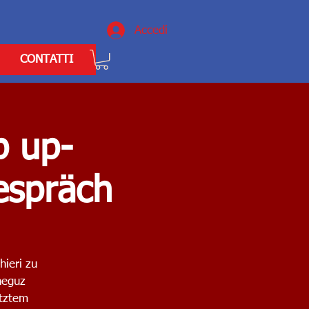
Accedi
CONTATTI
p up-
espräch
hieri zu
neguz
etztem