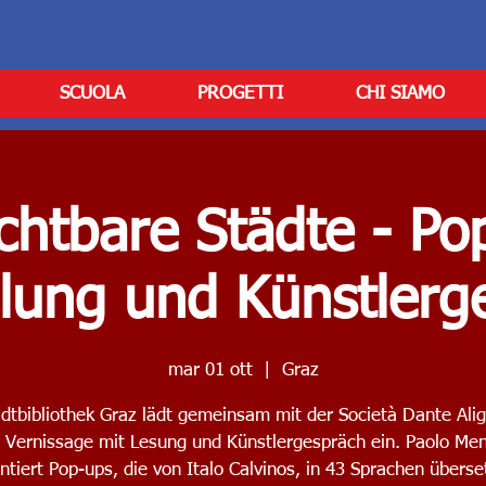
SCUOLA
PROGETTI
CHI SIAMO
chtbare Städte - Po
llung und Künstlerg
mar 01 ott
  |  
Graz
dtbibliothek Graz lädt gemeinsam mit der Società Dante Alig
r Vernissage mit Lesung und Künstlergespräch ein. Paolo Me
ntiert Pop-ups, die von Italo Calvinos, in 43 Sprachen übers