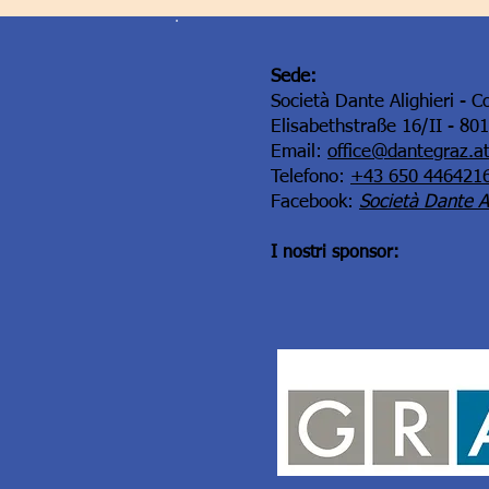
Sede:
Società Dante Alighieri - C
Elisabethstraße 16/II - 80
Email:
office@dantegraz.a
Telefono:
+43 650 446421
Facebook:
Società Dante Al
I nostri sponsor: