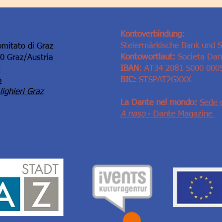
Kontoverbindung:
Steiermärkische Bank und 
omitato di Graz
Kontowortlaut:
Societa Dant
10 Graz/Austria
IBAN:
AT34 2081 5000 000
t
BIC:
STSPAT2GXXX
6
ighieri Graz
La Dante nel mondo:
Sede 
A naso
- Dante Magazine