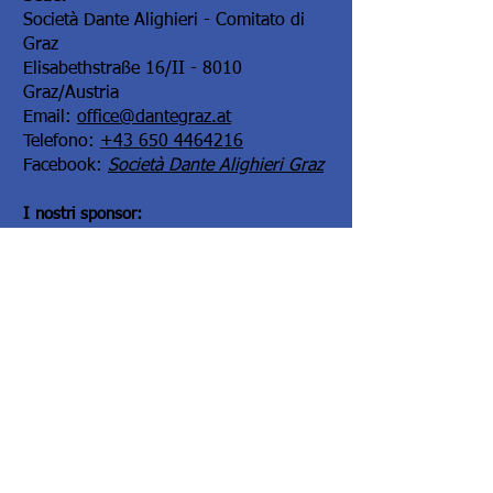
Società Dante Alighieri - Comitato di
Graz
Elisabethstraße 16/II - 8010
Graz/Austria
Email:
office@dantegraz.at
Telefono:
+43 650 4464216
Facebook:
Società Dante Alighieri Graz
I nostri sponsor:
Kontoverbindung:
Steiermärkische Bank und Sparkasse
Kontowortlaut:
Societa Dante Alighieri,
Comitato di Graz