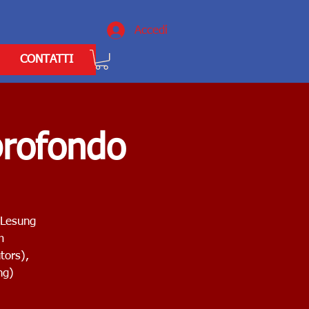
Accedi
CONTATTI
profondo
 Lesung
m
tors),
ng)