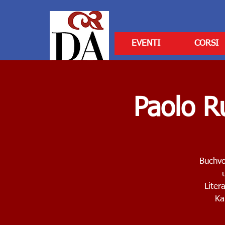
EVENTI
CORSI
Paolo R
Buchvo
Liter
Ka