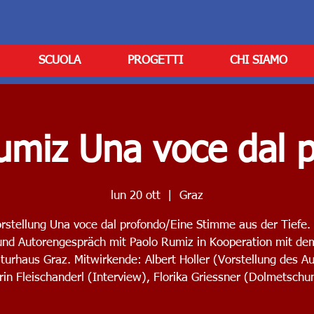
SCUOLA
PROGETTI
CHI SIAMO
umiz Una voce dal 
lun 20 ott
  |  
Graz
rstellung Una voce dal profondo/Eine Stimme aus der Tiefe.
und Autorengespräch mit Paolo Rumiz in Kooperation mit de
aturhaus Graz. Mitwirkende: Albert Holler (Vorstellung des Au
rin Fleischanderl (Interview), Florika Griessner (Dolmetschu