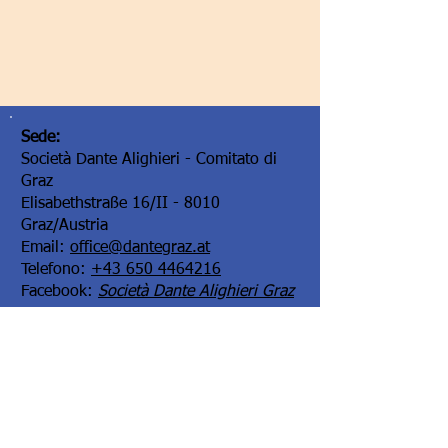
Sede:
Società Dante Alighieri - Comitato di
Graz
Elisabethstraße 16/II - 8010
Graz/Austria
Email:
office@dantegraz.at
Telefono:
+43 650 4464216
Facebook:
Società Dante Alighieri Graz
I nostri sponsor: