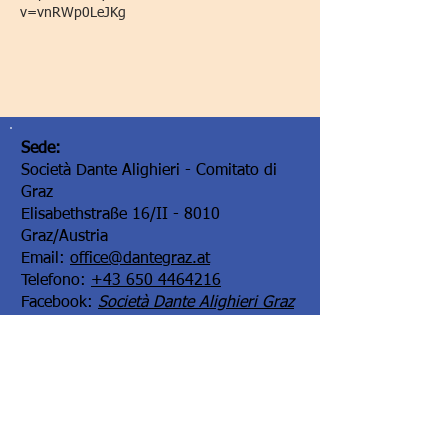
v=vnRWp0LeJKg
Sede:
Società Dante Alighieri - Comitato di
Graz
Elisabethstraße 16/II - 8010
Graz/Austria
Email:
office@dantegraz.at
Telefono:
+43 650 4464216
Facebook:
Società Dante Alighieri Graz
I nostri sponsor: