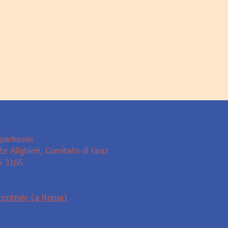
Sparkasse
e Alighieri, Comitato di Graz
5 3165
centrale (a Roma)