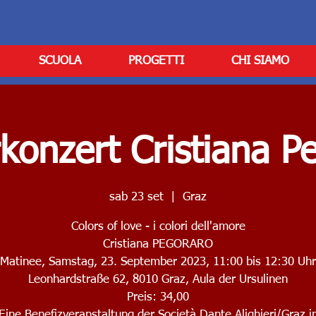
SCUOLA
PROGETTI
CHI SIAMO
rkonzert Cristiana P
sab 23 set
  |  
Graz
Colors of love - i colori dell'amore
Cristiana PEGORARO
Matinee, Samstag, 23. September 2023, 11:00 bis 12:30 Uhr
Leonhardstraße 62, 8010 Graz, Aula der Ursulinen
Preis: 34,00
Eine Benefizveranstaltung der Società Dante Alighieri/Graz i