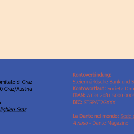
Kontoverbindung:
Steiermärkische Bank und 
omitato di Graz
Kontowortlaut:
Societa Dant
10 Graz/Austria
IBAN:
AT34 2081 5000 000
t
BIC:
STSPAT2GXXX
6
ighieri Graz
La Dante nel mondo:
Sede 
A naso
- Dante Magazine