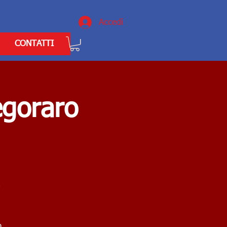
Accedi
CONTATTI
egoraro
n