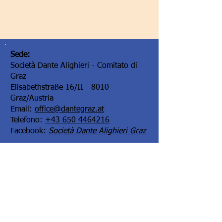
Sede:
Società Dante Alighieri - Comitato di
Graz
Elisabethstraße 16/II - 8010
Graz/Austria
Email:
office@dantegraz.at
Telefono:
+43 650 4464216
Facebook:
Società Dante Alighieri Graz
I nostri sponsor: