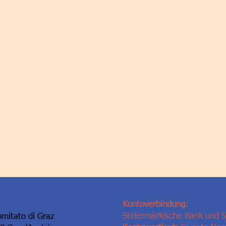
Kontoverbindung:
Steiermärkische Bank und 
omitato di Graz