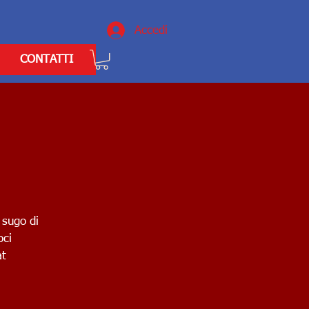
Accedi
CONTATTI
 sugo di
oci
at