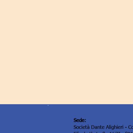
Sede:
Società Dante Alighieri - C