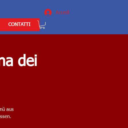
Accedi
CONTATTI
na dei
nü aus
essen.