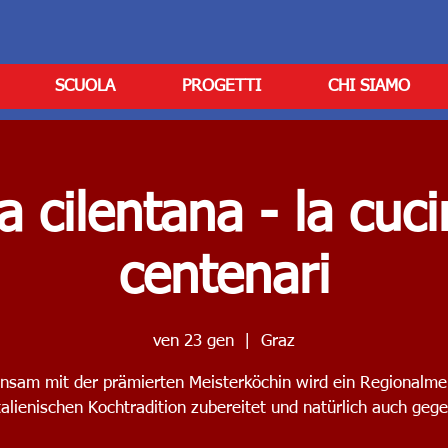
SCUOLA
PROGETTI
CHI SIAMO
a cilentana - la cuci
centenari
ven 23 gen
  |  
Graz
nsam mit der prämierten Meisterköchin wird ein Regionalme
talienischen Kochtradition zubereitet und natürlich auch geg