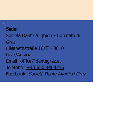
Sede:
Società Dante Alighieri - Comitato di
Graz
Elisabethstraße 16/II - 8010
Graz/Austria
Email:
office@dantegraz.at
Telefono:
+43 650 4464216
Facebook:
Società Dante Alighieri Graz
I nostri sponsor: