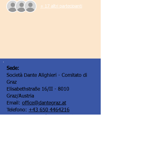
+ 17 altri partecipanti
Sede:
Società Dante Alighieri - Comitato di
Graz
Elisabethstraße 16/II - 8010
Graz/Austria
Email:
office@dantegraz.at
Telefono:
+43 650 4464216
Facebook:
Società Dante Alighieri Graz
I nostri sponsor: