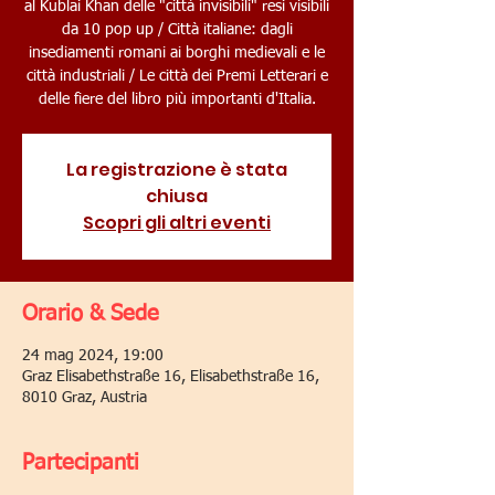
al Kublai Khan delle "città invisibili" resi visibili
da 10 pop up / Città italiane: dagli
insediamenti romani ai borghi medievali e le
città industriali / Le città dei Premi Letterari e
delle fiere del libro più importanti d'Italia.
La registrazione è stata
chiusa
Scopri gli altri eventi
Orario & Sede
24 mag 2024, 19:00
Graz Elisabethstraße 16, Elisabethstraße 16,
8010 Graz, Austria
Partecipanti