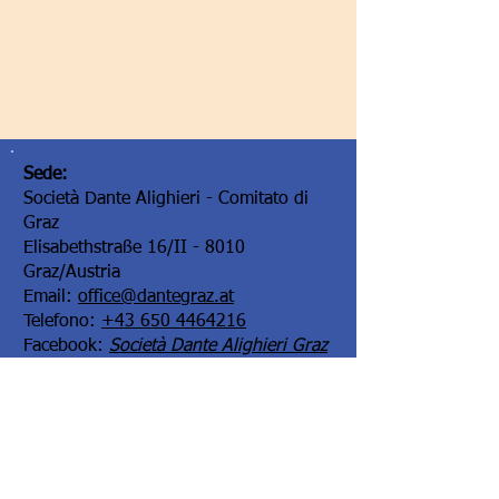
Sede:
Società Dante Alighieri - Comitato di
Graz
Elisabethstraße 16/II - 8010
Graz/Austria
Email:
office@dantegraz.at
Telefono:
+43 650 4464216
Facebook:
Società Dante Alighieri Graz
I nostri sponsor: