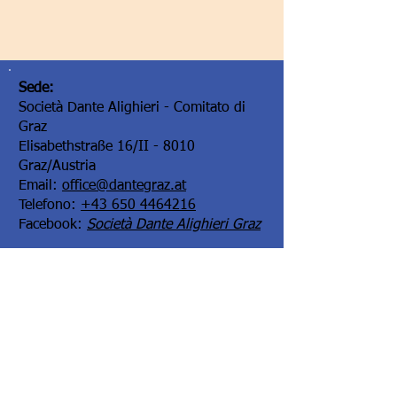
Sede:
Società Dante Alighieri - Comitato di
Graz
Elisabethstraße 16/II - 8010
Graz/Austria
Email:
office@dantegraz.at
Telefono:
+43 650 4464216
Facebook:
Società Dante Alighieri Graz
I nostri sponsor: