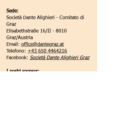
Sede:
Società Dante Alighieri - Comitato di
Graz
Elisabethstraße 16/II - 8010
Graz/Austria
Email:
office@dantegraz.at
Telefono:
+43 650 4464216
Facebook:
Società Dante Alighieri Graz
I nostri sponsor:
Kontoverbindung:
Steiermärkische Bank und Sparkasse