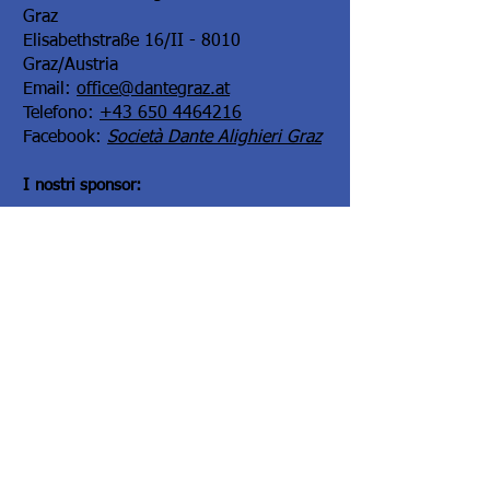
Graz
Elisabethstraße 16/II - 8010
Graz/Austria
Email:
office@dantegraz.at
Telefono:
+43 650 4464216
Facebook:
Società Dante Alighieri Graz
I nostri sponsor:
Kontoverbindung:
Steiermärkische Bank und Sparkasse
Kontowortlaut:
Societa Dante Alighieri,
Comitato di Graz
IBAN:
AT34
2081 5000 0005 3165