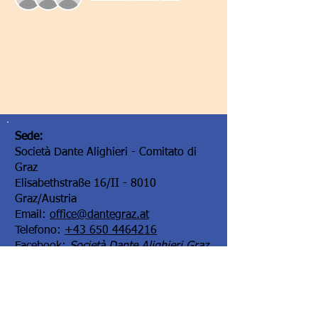
Sede:
Società Dante Alighieri - Comitato di
Graz
Elisabethstraße 16/II - 8010
Graz/Austria
Email:
office@dantegraz.at
Telefono:
+43 650 4464216
Facebook:
Società Dante Alighieri Graz
I nostri sponsor: