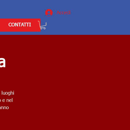
Accedi
CONTATTI
a
 luoghi
o e nel
anno