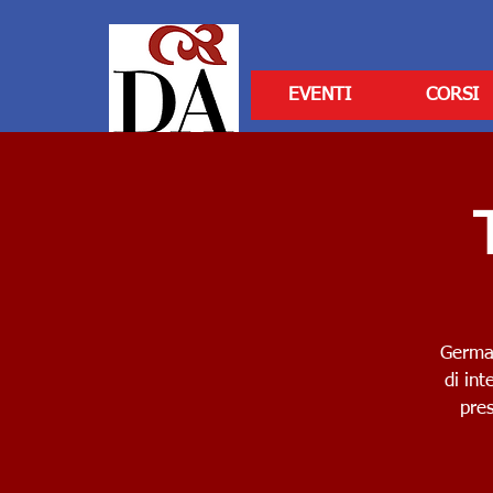
EVENTI
CORSI
German
di int
pre