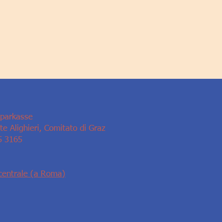
Sparkasse
e Alighieri, Comitato di Graz
5 3165
centrale (a Roma)