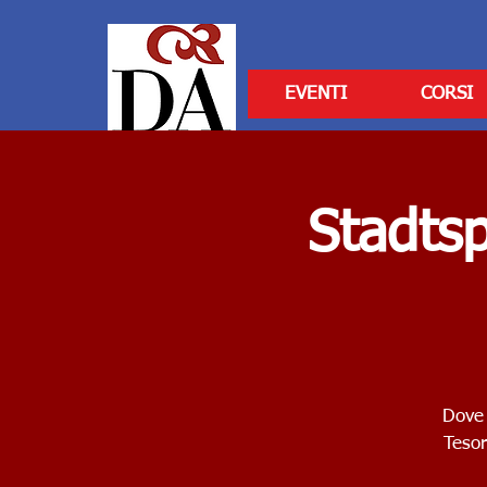
EVENTI
CORSI
Stadts
Dove 
Tesor