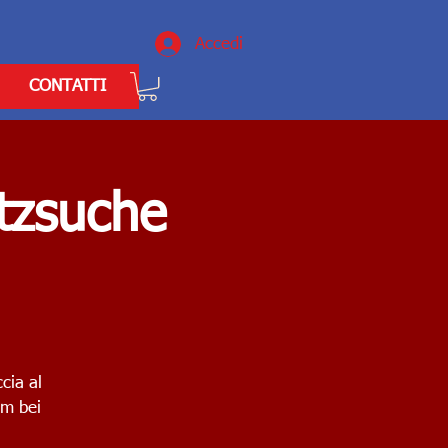
Accedi
CONTATTI
tzsuche
cia al
am bei