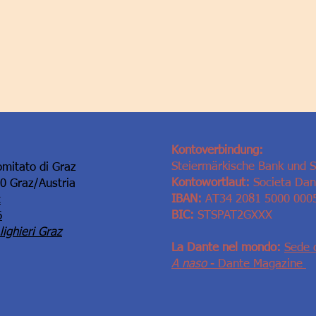
Kontoverbindung:
Steiermärkische Bank und 
omitato di Graz
Kontowortlaut:
Societa Dant
10 Graz/Austria
IBAN:
AT34 2081 5000 000
t
BIC:
STSPAT2GXXX
6
ighieri Graz
La Dante nel mondo:
Sede 
A naso
- Dante Magazine