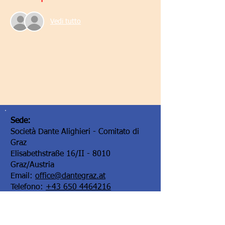
Vedi tutto
Sede:
Società Dante Alighieri - Comitato di
Graz
Elisabethstraße 16/II - 8010
Graz/Austria
Email:
office@dantegraz.at
Telefono:
+43 650 4464216
Facebook:
Società Dante Alighieri Graz
I nostri sponsor: