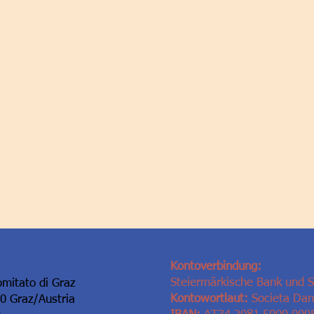
Kontoverbindung:
Steiermärkische Bank und 
omitato di Graz
Kontowortlaut:
Societa Dant
10 Graz/Austria