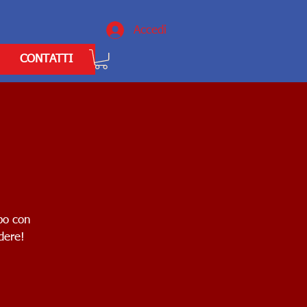
Accedi
CONTATTI
po con
dere!