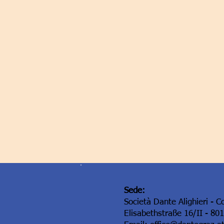
Sede:
Società Dante Alighieri - C
Elisabethstraße 16/II - 80