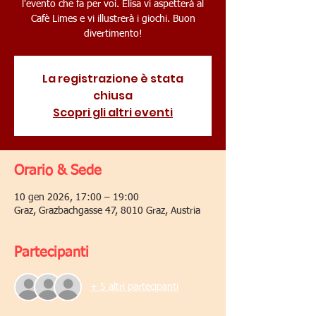
l'evento che fa per voi. Elisa vi aspetterà al
Cafè Limes e vi illustrerà i giochi. Buon
divertimento!
La registrazione è stata
chiusa
Scopri gli altri eventi
Orario & Sede
10 gen 2026, 17:00 – 19:00
Graz, Grazbachgasse 47, 8010 Graz, Austria
Partecipanti
+ 5 altri partecipanti