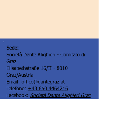
Sede:
Società Dante Alighieri - Comitato di
Graz
Elisabethstraße 16/II - 8010
Graz/Austria
Email:
office@dantegraz.at
Telefono:
+43 650 4464216
Facebook:
Società Dante Alighieri Graz
I nostri sponsor: