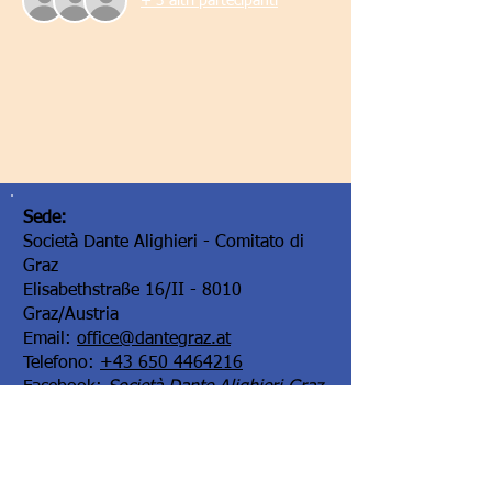
+ 3 altri partecipanti
Sede:
Società Dante Alighieri - Comitato di
Graz
Elisabethstraße 16/II - 8010
Graz/Austria
Email:
office@dantegraz.at
Telefono:
+43 650 4464216
Facebook:
Società Dante Alighieri Graz
I nostri sponsor: