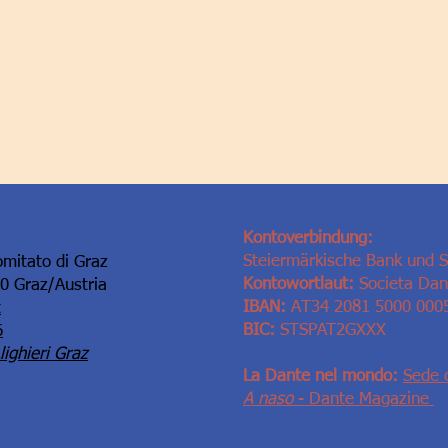
Kontoverbindung:
Steiermärkische Bank und 
omitato di Graz
Kontowortlaut:
Societa Dant
10 Graz/Austria
IBAN:
AT34 2081 5000 000
t
BIC:
STSPAT2GXXX
6
ighieri Graz
La Dante nel mondo:
Sede 
A naso
- Dante Magazine