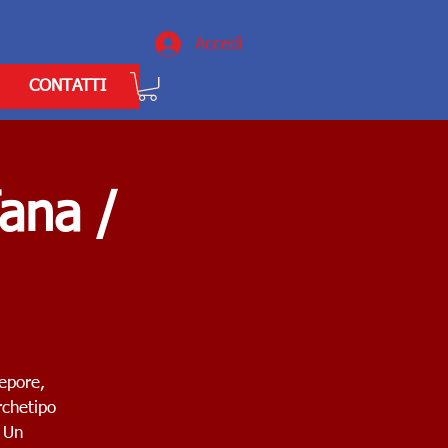
Accedi
CONTATTI
fana /
tepore,
rchetipo
. Un