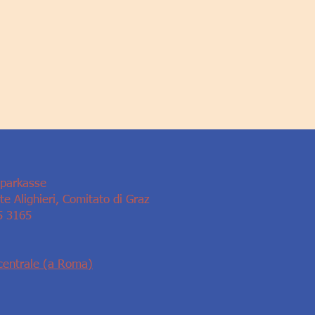
Sparkasse
e Alighieri, Comitato di Graz
5 3165
centrale (a Roma)