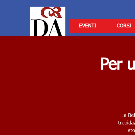
EVENTI
CORSI
Per u
La Bef
trepida
sto