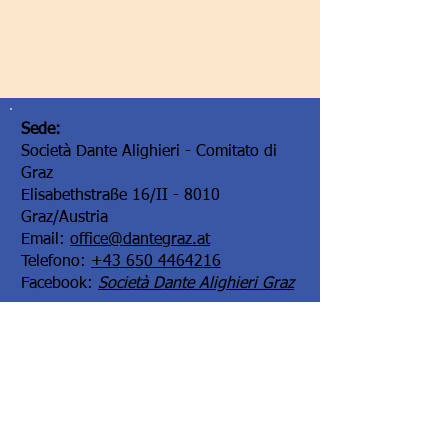
Sede:
Società Dante Alighieri - Comitato di
Graz
Elisabethstraße 16/II - 8010
Graz/Austria
Email:
office@dantegraz.at
Telefono:
+43 650 4464216
Facebook:
Società Dante Alighieri Graz
I nostri sponsor: