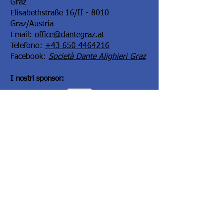
Graz
Elisabethstraße 16/II - 8010
Graz/Austria
Email:
office@dantegraz.at
Telefono:
+43 650 4464216
Facebook:
Società Dante Alighieri Graz
I nostri sponsor:
Kontoverbindung:
Steiermärkische Bank und Sparkasse
Kontowortlaut:
Societa Dante Alighieri,
Comitato di Graz
IBAN:
AT34
2081 5000 0005 3165