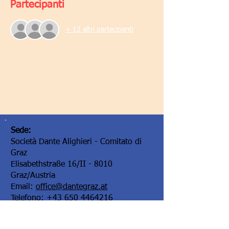
Partecipanti
+ 12 altri partecipanti
Sede:
Società Dante Alighieri - Comitato di
Graz
Elisabethstraße 16/II - 8010
Graz/Austria
Email:
office@dantegraz.at
Telefono:
+43 650 4464216
Facebook:
Società Dante Alighieri Graz