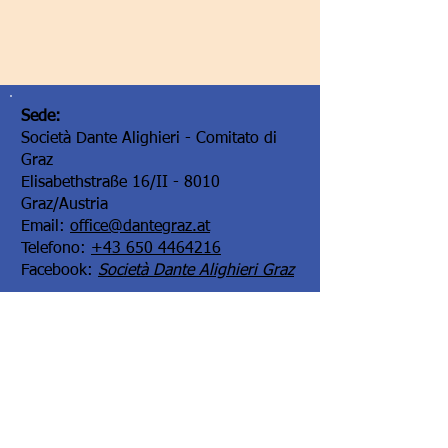
Sede:
Società Dante Alighieri - Comitato di
Graz
Elisabethstraße 16/II - 8010
Graz/Austria
Email:
office@dantegraz.at
Telefono:
+43 650 4464216
Facebook:
Società Dante Alighieri Graz
I nostri sponsor: