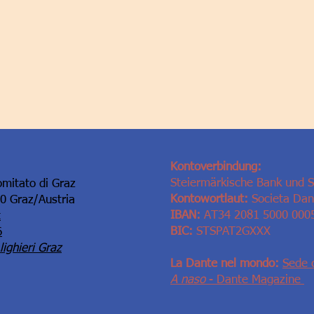
Kontoverbindung:
Steiermärkische Bank und 
omitato di Graz
Kontowortlaut:
Societa Dant
10 Graz/Austria
IBAN:
AT34 2081 5000 000
t
BIC:
STSPAT2GXXX
6
ighieri Graz
La Dante nel mondo:
Sede 
A naso
- Dante Magazine