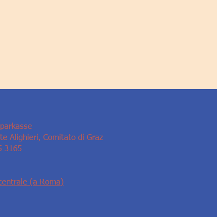
Sparkasse
e Alighieri, Comitato di Graz
5 3165
centrale (a Roma)