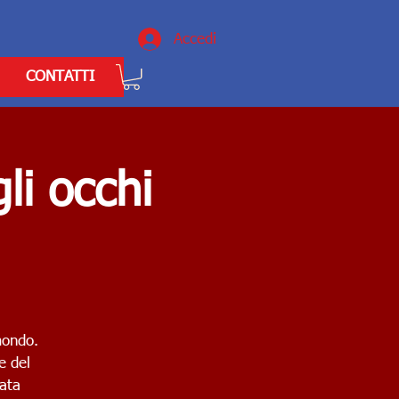
Accedi
CONTATTI
li occhi
mondo.
e del
tata