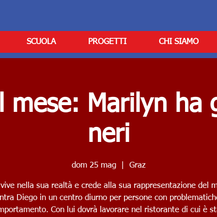
SCUOLA
PROGETTI
CHI SIAMO
l mese: Marilyn ha g
neri
dom 25 mag
  |  
Graz
 vive nella sua realtà e crede alla sua rappresentazione del 
ntra Diego in un centro diurno per persone con problematich
portamento. Con lui dovrà lavorare nel ristorante di cui è s