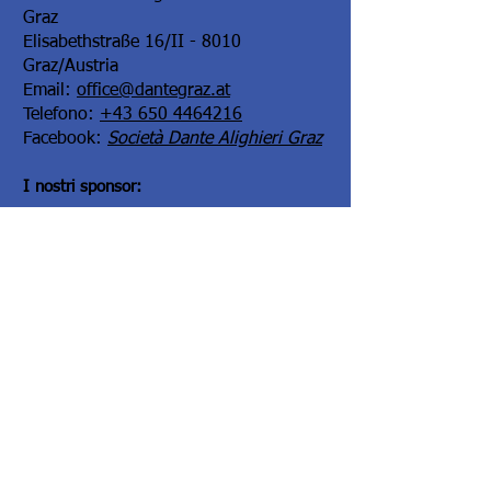
Graz
Elisabethstraße 16/II - 8010
Graz/Austria
Email:
office@dantegraz.at
Telefono:
+43 650 4464216
Facebook:
Società Dante Alighieri Graz
I nostri sponsor:
Kontoverbindung:
Steiermärkische Bank und Sparkasse
Kontowortlaut:
Societa Dante Alighieri,
Comitato di Graz
IBAN:
AT34
2081 5000 0005 3165