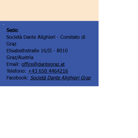
Sede:
Società Dante Alighieri - Comitato di
Graz
Elisabethstraße 16/II - 8010
Graz/Austria
Email:
office@dantegraz.at
Telefono:
+43 650 4464216
Facebook:
Società Dante Alighieri Graz
I nostri sponsor: