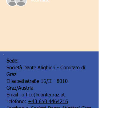
Vedi tutto
Sede:
Società Dante Alighieri - Comitato di
Graz
Elisabethstraße 16/II - 8010
Graz/Austria
Email:
office@dantegraz.at
Telefono:
+43 650 4464216
Facebook:
Società Dante Alighieri Graz
I nostri sponsor: