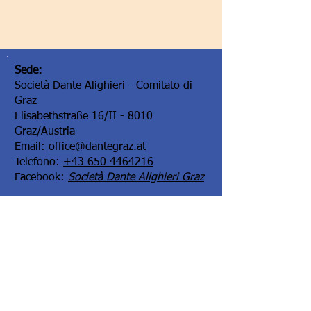
Sede:
Società Dante Alighieri - Comitato di
Graz
Elisabethstraße 16/II - 8010
Graz/Austria
Email:
office@dantegraz.at
Telefono:
+43 650 4464216
Facebook:
Società Dante Alighieri Graz
I nostri sponsor: