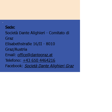
Sede:
Società Dante Alighieri - Comitato di
Graz
Elisabethstraße 16/II - 8010
Graz/Austria
Email:
office@dantegraz.at
Telefono:
+43 650 4464216
Facebook:
Società Dante Alighieri Graz
I nostri sponsor: