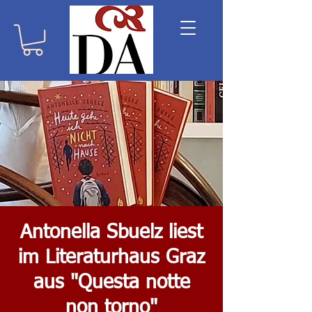
Antonella Sbuelz liest
im Literaturhaus Graz
aus "Questa notte
non torno"