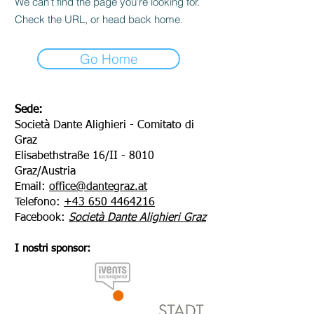
We can’t find the page you’re looking for.
Check the URL, or head back home.
Go Home
Sede:
Società Dante Alighieri - Comitato di
Graz
Elisabethstraße 16/II - 8010
Graz/Austria
Email:
office@dantegraz.at
Telefono:
+43 650 4464216
Facebook:
Società Dante Alighieri Graz
I nostri sponsor: